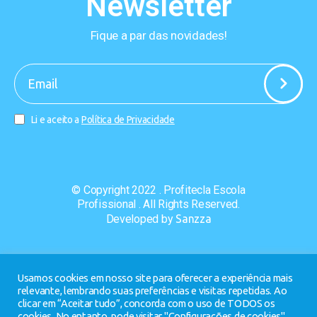
Newsletter
Fique a par das novidades!
-
Li e aceito a
Política de Privacidade
© Copyright 2022 . Profitecla Escola
Profissional . All Rights Reserved.
Developed by
Sanzza
Usamos cookies em nosso site para oferecer a experiência mais
relevante, lembrando suas preferências e visitas repetidas. Ao
clicar em “Aceitar tudo”, concorda com o uso de TODOS os
cookies. No entanto, pode visitar "Configurações de cookies"