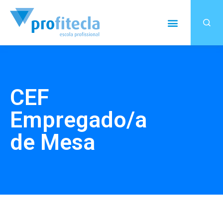
CEF
Empregado/a
de Mesa