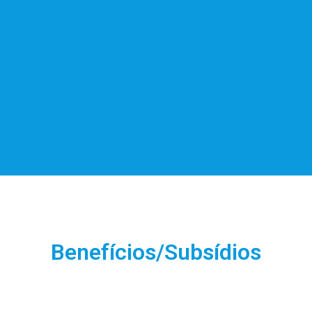
,
s
-
-
-
-
a
-
Benefícios/Subsídios