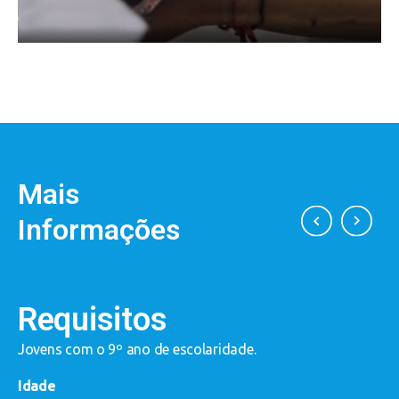
Mais
Informações
Requisitos
?
Jovens com o 9º ano de escolaridade.
E
a
Idade
a