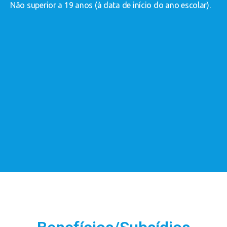
Não superior a 19 anos (à data de início do ano escolar).
P
g
c
j
-
-
-
-
a
-