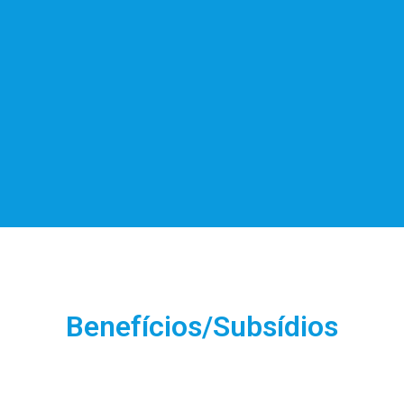
,
s
-
-
-
-
a
-
Benefícios/Subsídios