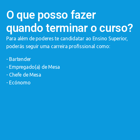
O que posso fazer
quando terminar o curso?
J
I
Para além de poderes te candidatar ao Ensino Superior,
N
poderás seguir uma carreira profissional como:
- Bartender
a
- Empregado(a) de Mesa
- Chefe de Mesa
- Ecónomo