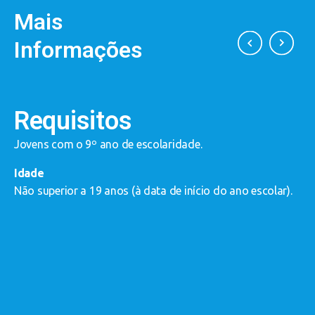
Mais
Informações
Requisitos
Jovens com o 9º ano de escolaridade.
Idade
P
Não superior a 19 anos (à data de início do ano escolar).
p
a
e
-
-
e
-
-