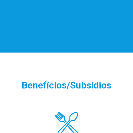
-
L
Benefícios/Subsídios