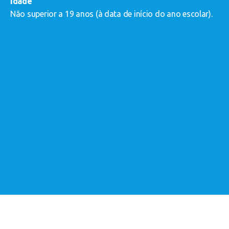
Idade
a
Não superior a 19 anos (à data de início do ano escolar).
a
a
o
a
s
-
-
-
-
a
-