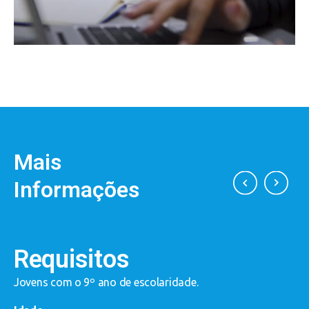
Mais
Informações
Requisitos
?
Jovens com o 9º ano de escolaridade.
E
a