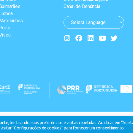
Guimarães
Canal de Denúncia
Lisboa
Matosinhos
Porto
Viseu
nte, lembrando suas preferências e visitas repetidas. Ao clicar em “Aceit
visitar "Configurações de cookies" para fornecer um consentimento