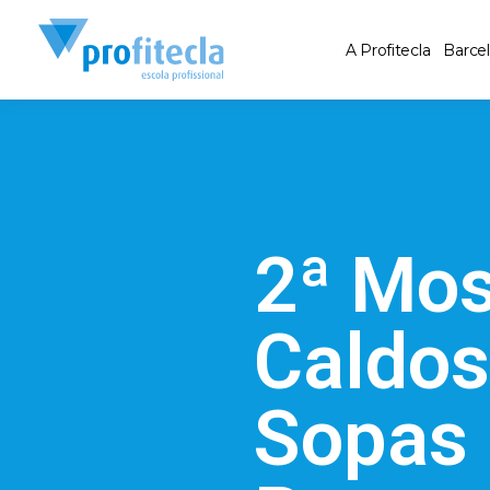
A Profitecla
Barce
2ª Mos
Caldos
Sopas 