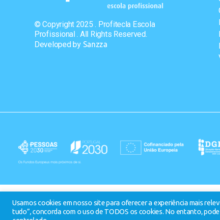
© Copyright 2025 . Profitecla Escola
Profissional . All Rights Reserved.
Developed by
Sanzza
Usamos cookies em nosso site para oferecer a experiência mais releva
tudo”, concorda com o uso de TODOS os cookies. No entanto, pode 