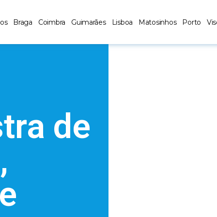
los
Braga
Coimbra
Guimarães
Lisboa
Matosinhos
Porto
Vi
tra de
,
e