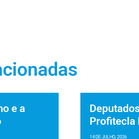
acionadas
no e a
Deputados
o
Profitecla
14 DE JULHO, 2026