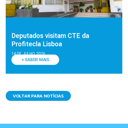
Deputados visitam CTE da
Profitecla Lisboa
14 DE JULHO, 2026
+ SABER MAIS
VOLTAR PARA NOTÍCIAS