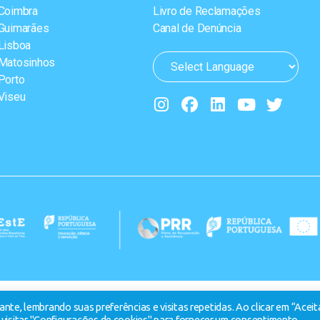
Coimbra
Livro de Reclamações
Guimarães
Canal de Denúncia
Lisboa
Matosinhos
Porto
Viseu
nte, lembrando suas preferências e visitas repetidas. Ao clicar em “Aceit
visitar "Configurações de cookies" para fornecer um consentimento