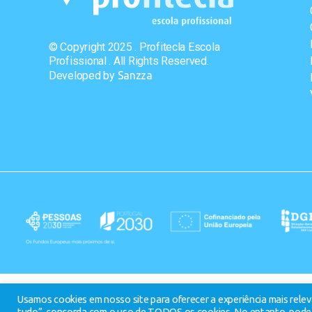
© Copyright 2025 . Profitecla Escola
Profissional . All Rights Reserved.
Developed by
Sanzza
Usamos cookies em nosso site para oferecer a experiência mais releva
tudo”, concorda com o uso de TODOS os cookies. No entanto, pode 