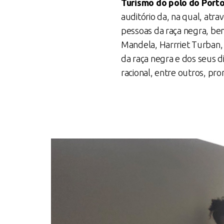
Turismo
do polo do Port
auditório da, na qual, at
pessoas da raça negra, be
Mandela, Harrriet Turban,
da raça negra e dos seus d
racional, entre outros, p