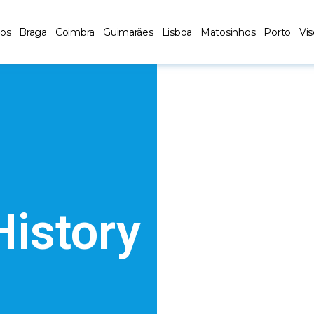
los
Braga
Coimbra
Guimarães
Lisboa
Matosinhos
Porto
Vi
History