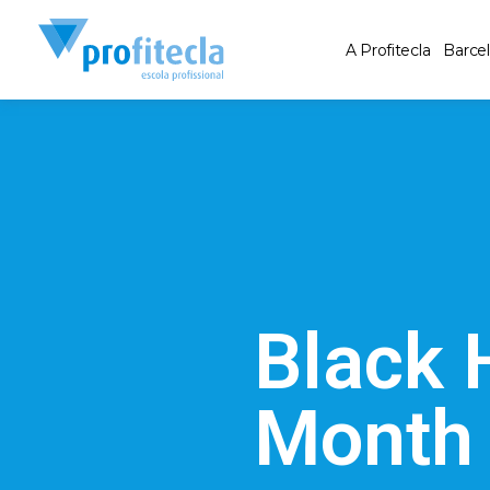
A Profitecla
Barce
Black 
Month