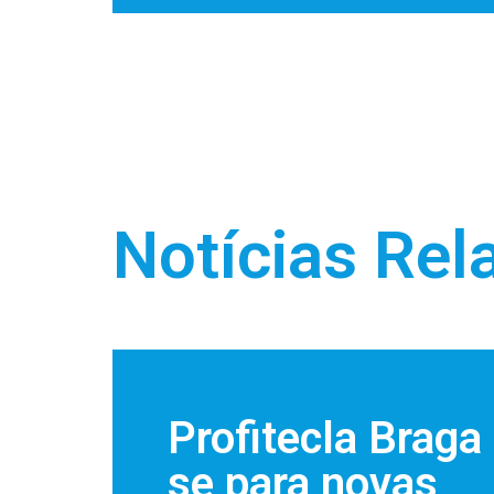
Notícias Rel
Profitecla Brag
se para novas