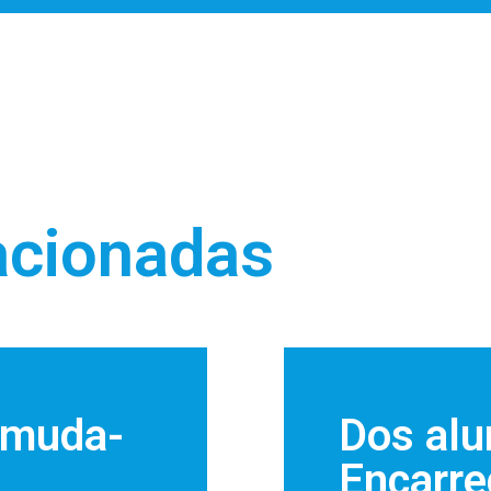
acionadas
a muda-
Dos alu
Encarre