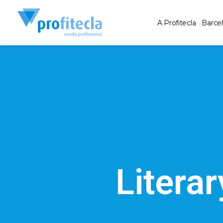
A Profitecla
Barce
Literar