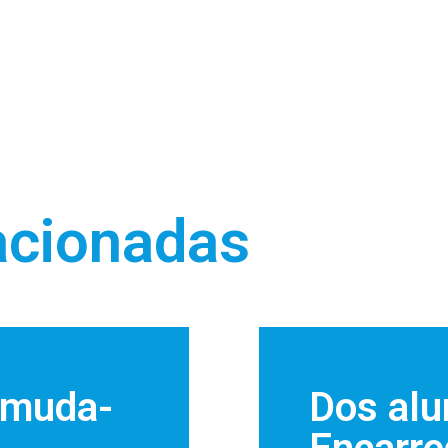
acionadas
a muda-
Dos alu