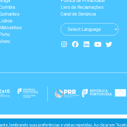
Braga
Política de Privacidade
Coimbra
Livro de Reclamações
Guimarães
Canal de Denúncia
Lisboa
Matosinhos
Porto
Viseu
nte, lembrando suas preferências e visitas repetidas. Ao clicar em “Aceit