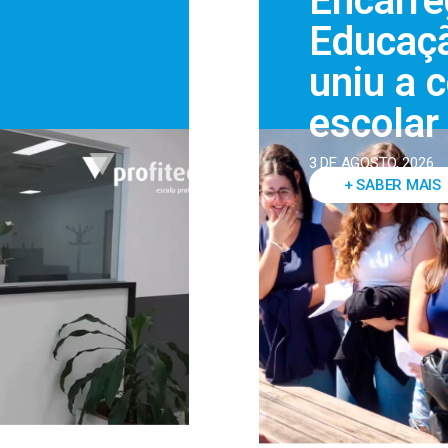
Encarre
Educaçã
uniu a 
escolar
3 DE AGOSTO, 2026
+ SABER MAIS