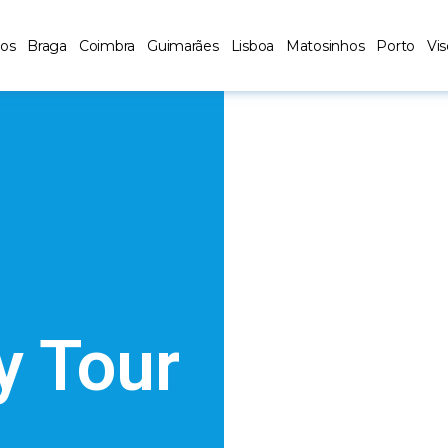
los
Braga
Coimbra
Guimarães
Lisboa
Matosinhos
Porto
Vi
y Tour