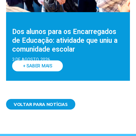
Dos alunos para os Encarregados
de Educação: atividade que uniu a
comunidade escolar
3 DE AGOSTO, 2026
+ SABER MAIS
VOLTAR PARA NOTÍCIAS