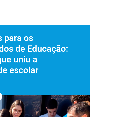
 para os
dos de Educação:
que uniu a
e escolar