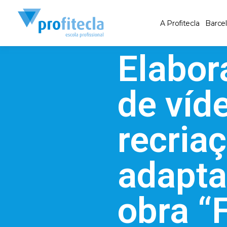
A Profitecla
Barce
Elabor
de víd
recria
adapta
obra “