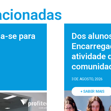
acionadas
da-se para
Dos alunos
Encarrega
atividade 
comunidad
3 DE AGOSTO, 2026
+ SABER MAIS