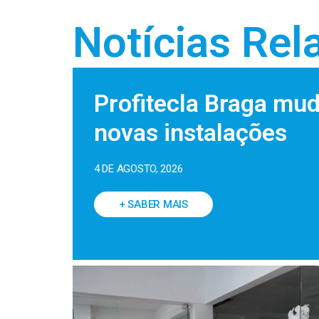
Notícias Rel
Profitecla Braga mu
novas instalações
4 DE AGOSTO, 2026
+ SABER MAIS