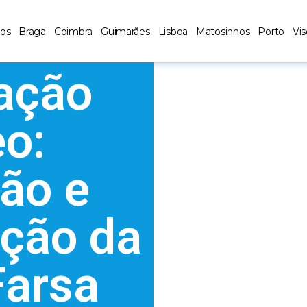
los
Braga
Coimbra
Guimarães
Lisboa
Matosinhos
Porto
Vi
ação
eo:
ção e
ção da
Farsa