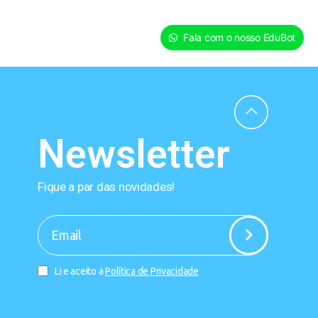
Fala com o nosso EduBot
Newsletter
Fique a par das novidades!
-
Li e aceito a
Política de Privacidade