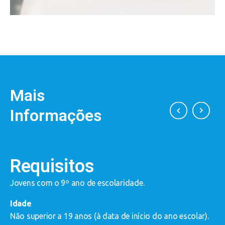
Mais
Informações
Requisitos
?
Jovens com o 9º ano de escolaridade.
E
a
Idade
a
Não superior a 19 anos (à data de início do ano escolar).
a