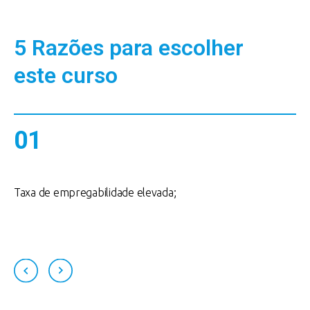
5 Razões para escolher
este curso
01
Taxa de empregabilidade elevada;
7
f
p