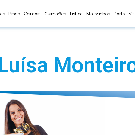
los
Braga
Coimbra
Guimarães
Lisboa
Matosinhos
Porto
Vi
Luísa Monteir