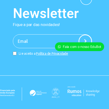
Newsletter
Fique a par das novidades!
-
Fala com o nosso EduBot
Li e aceito a
Política de Privacidade