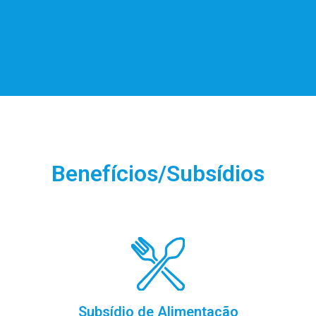
-
a
-
Benefícios/Subsídios
Subsídio de Alimentação