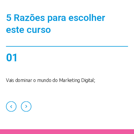
5 Razões para escolher
este curso
01
a.
Vais dominar o mundo do Marketing Digital;
C
p