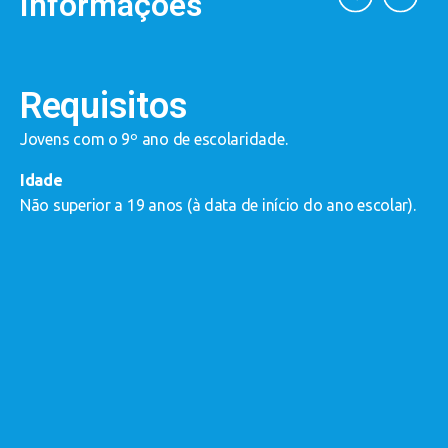
Informações
Requisitos
?
Jovens com o 9º ano de escolaridade.
E
a
Idade
a
Não superior a 19 anos (à data de início do ano escolar).
c
d
d
e
c
j
-
-
-