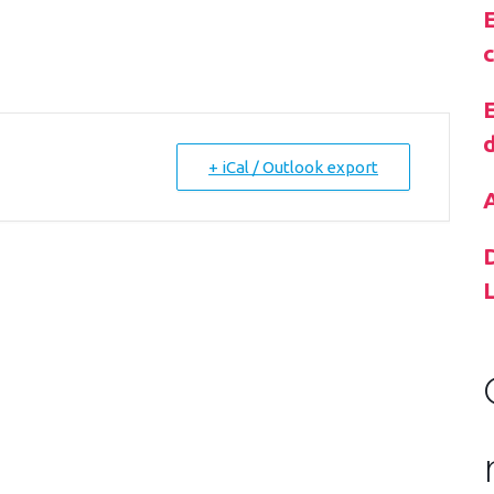
E
E
+ iCal / Outlook export