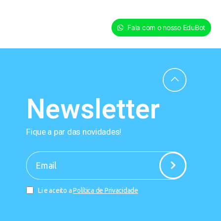
Fala com o nosso EduBot
Newsletter
Fique a par das novidades!
-
Li e aceito a
Política de Privacidade