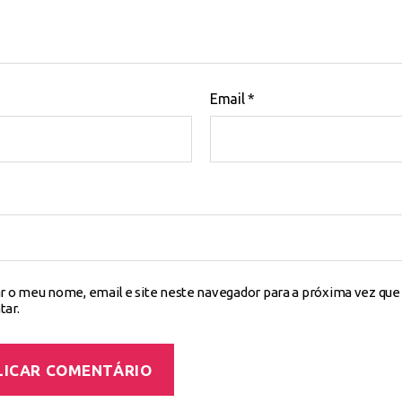
Email
*
r o meu nome, email e site neste navegador para a próxima vez que
ar.