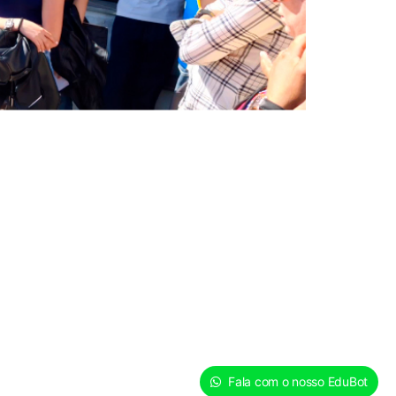
Fala com o nosso EduBot