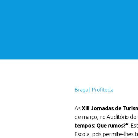
Braga | Profitecla
As
XIII Jornadas de Turis
de março, no Auditório do 
tempos: Que rumos?“
. Es
Escola, pois permite-lhes