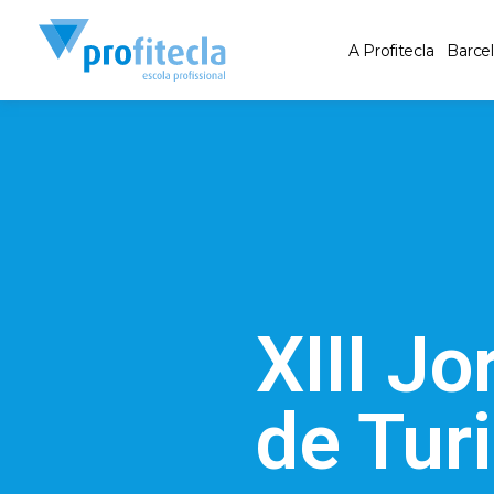
A Profitecla
Barce
XIII J
de Tur