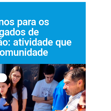
nos para os
gados de
o: atividade que
comunidade