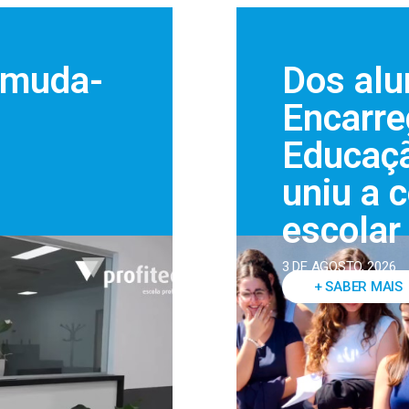
a muda-
Dos alu
Encarre
Educaçã
uniu a 
escolar
3 DE AGOSTO, 2026
+ SABER MAIS