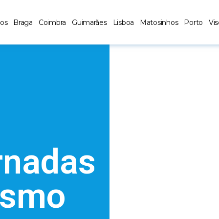
los
Braga
Coimbra
Guimarães
Lisboa
Matosinhos
Porto
Vi
ornadas
ismo