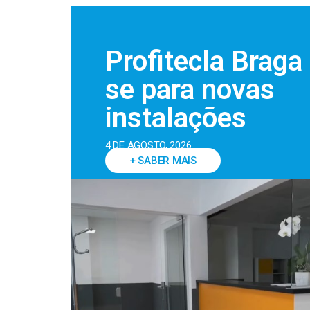
Profitecla Brag
se para novas
instalações
4 DE AGOSTO, 2026
+ SABER MAIS