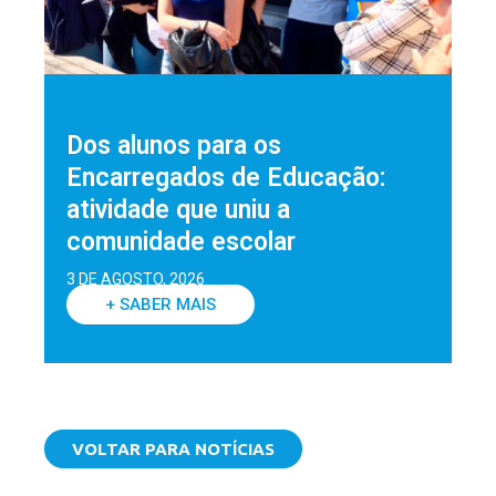
Dos alunos para os
Encarregados de Educação:
atividade que uniu a
comunidade escolar
3 DE AGOSTO, 2026
+ SABER MAIS
VOLTAR PARA NOTÍCIAS