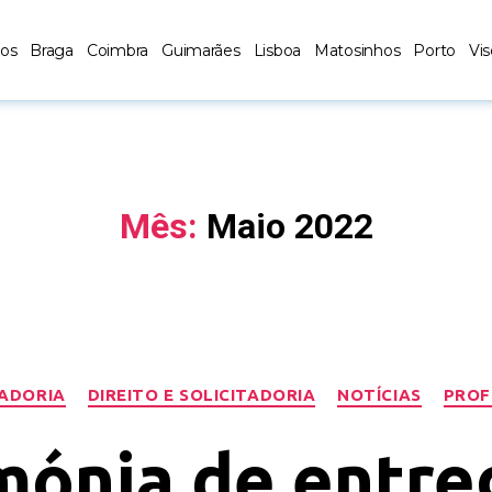
los
Braga
Coimbra
Guimarães
Lisboa
Matosinhos
Porto
Vi
Mês:
Maio 2022
TADORIA
DIREITO E SOLICITADORIA
NOTÍCIAS
PROF
mónia de entre