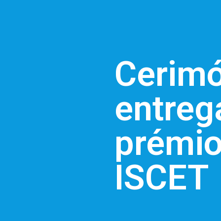
Cerimó
entreg
prémi
ISCET