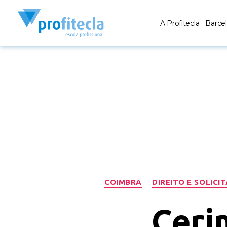
A Profitecla
Barce
COIMBRA
DIREITO E SOLICI
Ceri