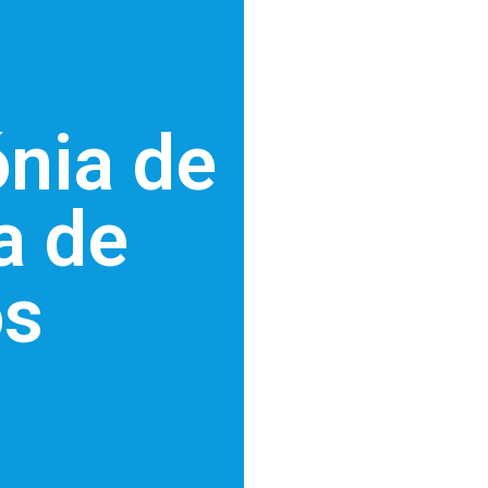
nia de
a de
os