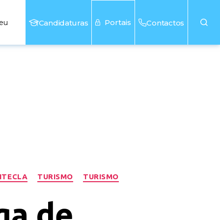
Portais
seu
Candidaturas
Contactos
ITECLA
TURISMO
TURISMO
ga de