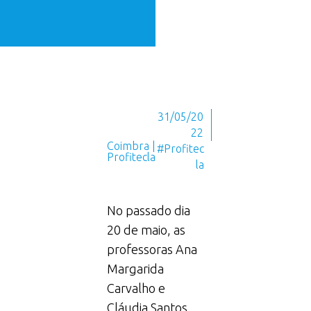
31/05/20
22
Coimbra |
#Profitec
Profitecla
la
No passado dia
20 de maio, as
professoras Ana
Margarida
Carvalho e
Cláudia Santos,