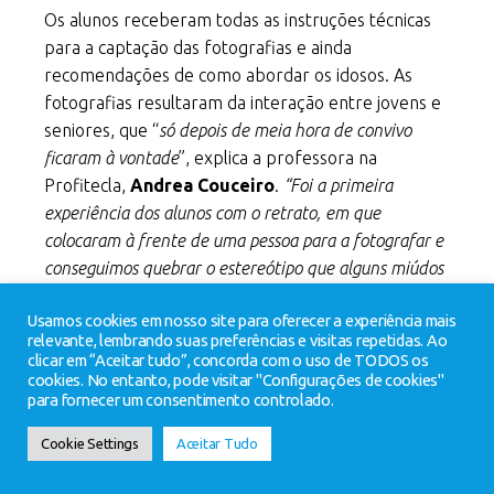
Os alunos receberam todas as instruções técnicas
para a captação das fotografias e ainda
recomendações de como abordar os idosos. As
fotografias resultaram da interação entre jovens e
seniores, que “
só depois de meia hora de convivo
ficaram à vontade
”, explica a professora na
Profitecla,
Andrea Couceiro
.
“Foi a primeira
experiência dos alunos com o retrato, em que
colocaram à frente de uma pessoa para a fotografar e
conseguimos quebrar o estereótipo que alguns miúdos
têm em relação aos idosos, pois apesar da idade, têm
Usamos cookies em nosso site para oferecer a experiência mais
muito para contar”
, reconheceu.
relevante, lembrando suas preferências e visitas repetidas. Ao
clicar em “Aceitar tudo”, concorda com o uso de TODOS os
Notícia: Diário de Viseu
cookies. No entanto, pode visitar "Configurações de cookies"
para fornecer um consentimento controlado.
Cookie Settings
Aceitar Tudo