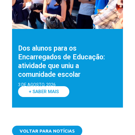
Dos alunos para os
Encarregados de Educação:
atividade que uniu a
comunidade escolar
3 DE AGOSTO, 2026
+ SABER MAIS
VOLTAR PARA NOTÍCIAS