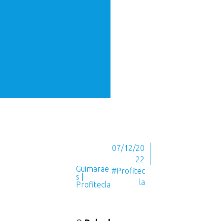
07/12/20
22
Guimarãe
#Profitec
s |
la
Profitecla