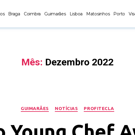
los
Braga
Coimbra
Guimarães
Lisboa
Matosinhos
Porto
Vi
Mês:
Dezembro 2022
GUIMARÃES
NOTÍCIAS
PROFITECLA
o Young Chef A