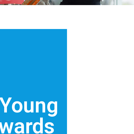
 Young
Awards