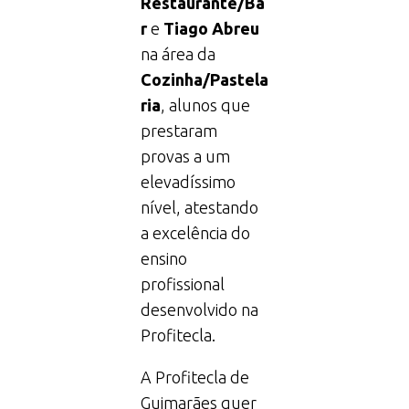
Restaurante/Ba
r
e
Tiago Abreu
na área da
Cozinha/Pastela
ria
, alunos que
prestaram
provas a um
elevadíssimo
nível, atestando
a excelência do
ensino
profissional
desenvolvido na
Profitecla.
A Profitecla de
Guimarães quer