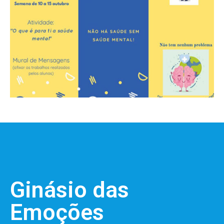
Ginásio das
Emoções