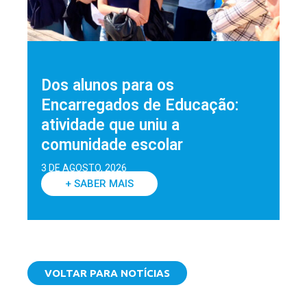
Dos alunos para os
Encarregados de Educação:
atividade que uniu a
comunidade escolar
3 DE AGOSTO, 2026
+ SABER MAIS
VOLTAR PARA NOTÍCIAS