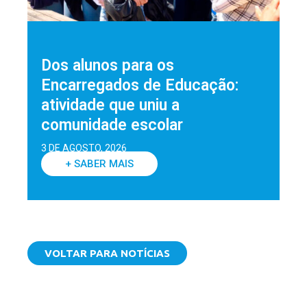
Dos alunos para os
Encarregados de Educação:
atividade que uniu a
comunidade escolar
3 DE AGOSTO, 2026
+ SABER MAIS
VOLTAR PARA NOTÍCIAS