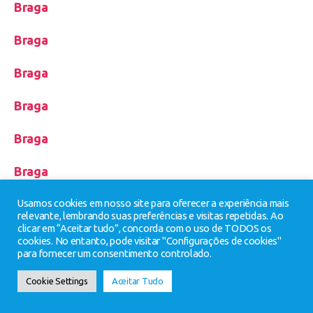
Braga
Braga
Braga
Braga
Braga
Braga
Braga
Usamos cookies em nosso site para oferecer a experiência mais
relevante, lembrando suas preferências e visitas repetidas. Ao
clicar em “Aceitar tudo”, concorda com o uso de TODOS os
Campanhas
cookies. No entanto, pode visitar "Configurações de cookies"
para fornecer um consentimento controlado.
CEF – Empregado de Mesa
Cookie Settings
Aceitar Tudo
CEF – Empregado(a) de Mesa