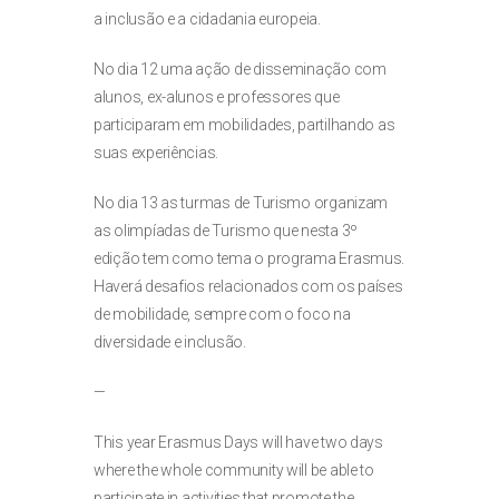
a inclusão e a cidadania europeia.
No dia 12 uma ação de disseminação com
alunos, ex-alunos e professores que
participaram em mobilidades, partilhando as
suas experiências.
No dia 13 as turmas de Turismo organizam
as olimpíadas de Turismo que nesta 3º
edição tem como tema o programa Erasmus.
Haverá desafios relacionados com os países
de mobilidade, sempre com o foco na
diversidade e inclusão.
—
This year Erasmus Days will have two days
where the whole community will be able to
participate in activities that promote the