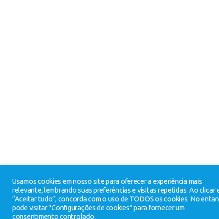
Usamos cookies em nosso site para oferecer a experiência mais
relevante, lembrando suas preferências e visitas repetidas. Ao clicar
“Aceitar tudo”, concorda com o uso de TODOS os cookies. No entan
pode visitar "Configurações de cookies" para fornecer um
consentimento controlado.