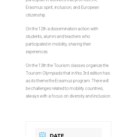
Erasmus spirit, inclusion, and European
citizenship.
On the 12th a dissemination action with
students, alumni and teachers who
participated in mobility, sharing their
experiences.
On the 13th the Tourism classes organize the
Tourism Olympiads that in this 3rd edition has
as its theme the Erasmus program. There will
be challenges related to mobility countries,
always with a focus on diversity and inclusion.
DATE