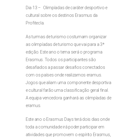
Dia 13 – Olimpíadas de caráter desportivo e
cultural sobre os destinos Erasmus da
Profitecla.
As turmas de turismo costumam organizar
as olimpíadas de turismo que vai para a 3ª
edição. Este ano o tema será o programa
Erasmus. Todos os participantes são
desafiados a passar desafios conectados
com os países onde realizamos eramus.
Jogos que aliam uma componente desportiva
e cultural farão uma classificação geral final.
A equipa vencedora ganhará as olimpíadas de
eramus.
Este ano o Erasmus Days terá dois dias onde
toda a comunidade irá poder participar em
atividades que promovem o espírito Erasmus,