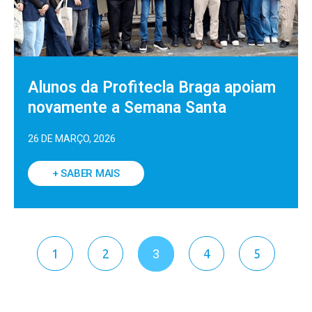
Alunos da Profitecla Braga apoiam
novamente a Semana Santa
26 DE MARÇO, 2026
+ SABER MAIS
1
2
3
4
5