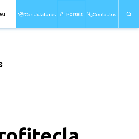
Portais
seu
Candidaturas
Contactos
s
rofitecla