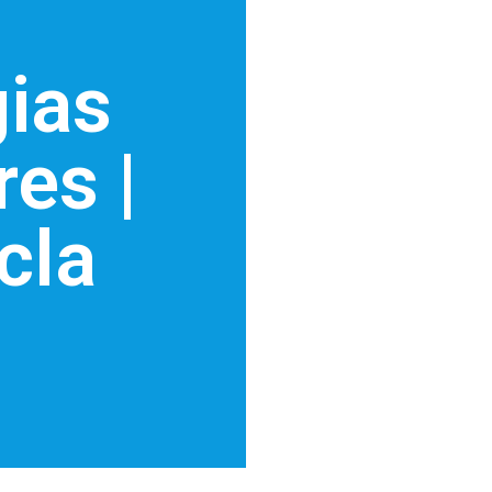
ias
res |
cla