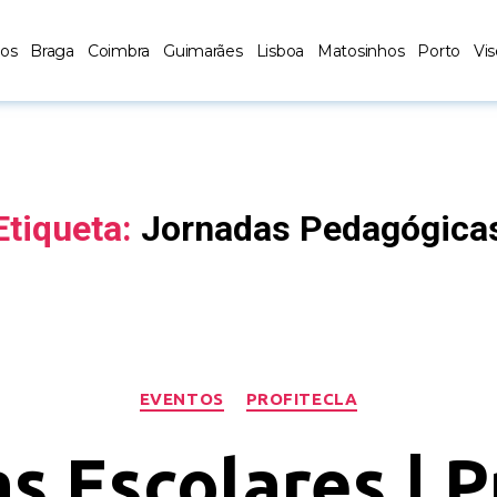
los
Braga
Coimbra
Guimarães
Lisboa
Matosinhos
Porto
Vi
Etiqueta:
Jornadas Pedagógica
EVENTOS
PROFITECLA
s Escolares | P