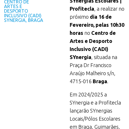
SYnergias Escolares |
CENTRO DE
ARTES E
Profitecla
, a realizar no
DESPORTO
INCLUSIVO (CADI)
próximo
dia 16 de
SYNERGIA, BRAGA
Fevereiro, pelas 10h30
horas
no
Centro de
Artes e Desporto
Inclusivo (CADI)
SYnergia
, situada na
Praça Dr Francisco
Araújo Malheiro s/n,
4715-016
Braga
.
Em 2024/2025 a
SYnergia e a Profitecla
lançarão SYnergias
Locais/Pólos Escolares
em Braga, Guimarães,