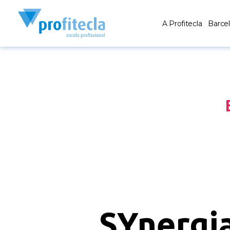
A Profitecla
Barce
SYnergia