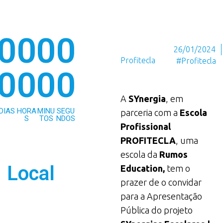
0
0
0
0
26/01/2024
Profitecla
#Profitecla
0
0
0
0
A
SYnergia
, em
DIAS
HORA
MINU
SEGU
parceria com a
Escola
S
TOS
NDOS
Profissional
PROFITECLA
, uma
escola da
Rumos
Local
Education,
tem o
prazer de o convidar
para a Apresentação
Pública do projeto