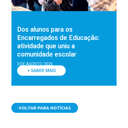
Dos alunos para os
Encarregados de Educação:
atividade que uniu a
comunidade escolar
3 DE AGOSTO, 2026
+ SABER MAIS
VOLTAR PARA NOTÍCIAS