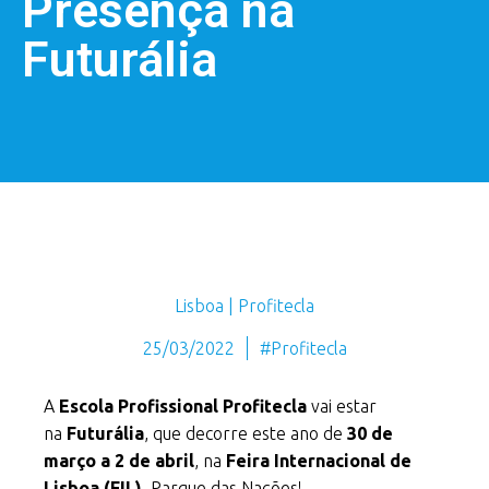
Presença na
Futurália
Lisboa | Profitecla
25/03/2022
#Profitecla
A
Escola Profissional Profitecla
vai estar
na
Futurália
, que decorre este ano de
30 de
março a 2 de abril
, na
Feira Internacional de
Lisboa (FIL)
, Parque das Nações!