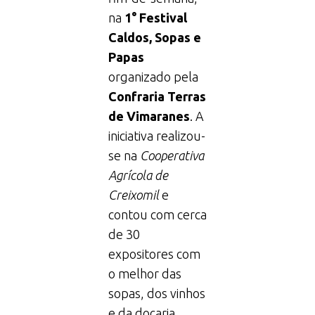
na
1° Festival
Caldos, Sopas e
Papas
organizado pela
Confraria Terras
de Vimaranes
. A
iniciativa realizou-
se na
Cooperativa
Agrícola de
Creixomil
e
contou com cerca
de 30
expositores com
o melhor das
sopas, dos vinhos
e da doçaria