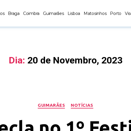
los
Braga
Coimbra
Guimarães
Lisboa
Matosinhos
Porto
Vi
Dia:
20 de Novembro, 2023
GUIMARÃES
NOTÍCIAS
ecla no 1º Fest