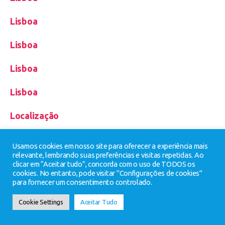
Lisboa
Lisboa
Lisboa
Lisboa
Localização
Matosinhos
Usamos cookies em nosso site para oferecer a experiência mais
relevante, lembrando suas preferências e visitas repetidas. Ao
Notícias
clicar em “Aceitar tudo”, concorda com o uso de TODOS os
cookies. No entanto, pode visitar "Configurações de cookies"
para fornecer um consentimento controlado.
Operações Turisticas
Cookie Settings
Aceitar Tudo
Pastelaria/Padaria