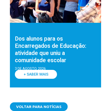
Dos alunos para os
Encarregados de Educação:
atividade que uniu a
comunidade escolar
3 DE AGOSTO, 2026
+ SABER MAIS
VOLTAR PARA NOTÍCIAS