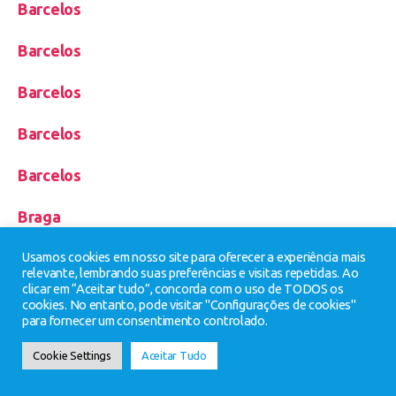
Barcelos
Barcelos
Barcelos
Barcelos
Barcelos
Braga
Braga
Usamos cookies em nosso site para oferecer a experiência mais
relevante, lembrando suas preferências e visitas repetidas. Ao
clicar em “Aceitar tudo”, concorda com o uso de TODOS os
Braga
cookies. No entanto, pode visitar "Configurações de cookies"
para fornecer um consentimento controlado.
Braga
Cookie Settings
Aceitar Tudo
Braga