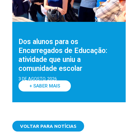
Dos alunos para os
Encarregados de Educação:
atividade que uniu a
comunidade escolar
3 DE AGOSTO, 2026
+ SABER MAIS
VOLTAR PARA NOTÍCIAS