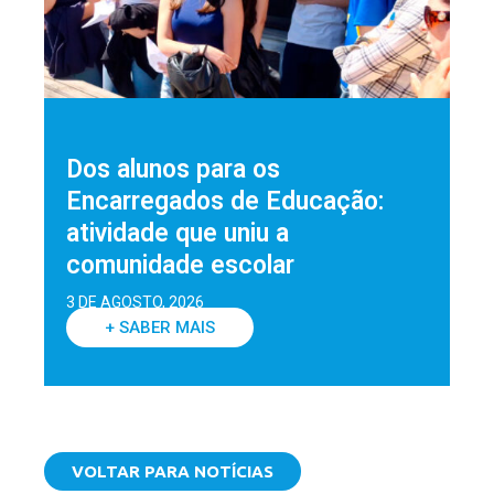
Dos alunos para os
Encarregados de Educação:
atividade que uniu a
comunidade escolar
3 DE AGOSTO, 2026
+ SABER MAIS
VOLTAR PARA NOTÍCIAS