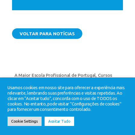
VOLTAR PARA NOTÍCIAS
A Maior Escola Profissional de Portugal
,
Cursos
Profissionais
,
Ensino Profissional
,
Escola Profissional
,
Usamos cookies em nosso site para oferecer a experiência mais
Escolas
,
legacy
,
Porto
,
Profitecla
relevante, lembrando suas preferências e visitas repetidas. Ao
clicar em “Aceitar tudo”, concorda com o uso de TODOS os
cookies. No entanto, pode visitar "Configurações de cookies"
para fornecer um consentimento controlado.
Cookie Settings
Aceitar Tudo
←
mais recentes
1
2