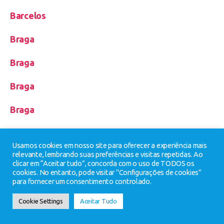
Barcelos
Braga
Braga
Braga
Braga
Braga
Usamos cookies em nosso site para oferecer a experiência mais
relevante, lembrando suas preferências e visitas repetidas. Ao
Braga
clicar em “Aceitar tudo”, concorda com o uso de TODOS os
cookies. No entanto, pode visitar "Configurações de cookies"
Braga
para fornecer um consentimento controlado.
Cookie Settings
Aceitar Tudo
Braga