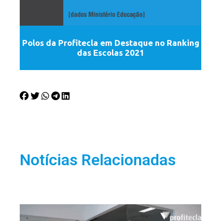
Polos da Profitecla em Destaque no Ranking
das Escolas 2021
Notícias Relacionadas