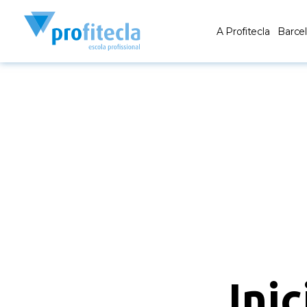
A Profitecla
Barce
Inic