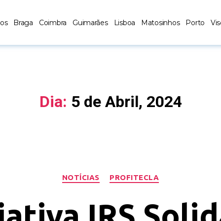
los
Braga
Coimbra
Guimarães
Lisboa
Matosinhos
Porto
Vi
Dia:
5 de Abril, 2024
NOTÍCIAS
PROFITECLA
iativa IRS Soli