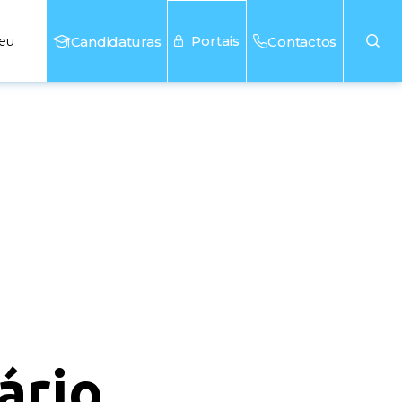
Portais
seu
Candidaturas
Contactos
dário