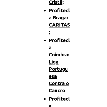
Cristã
;
Profitecl
a Braga:
CARITAS
;
Profitecl
a
Coimbra:
Liga
Portugu
esa
Contra o
Cancro
Profitecl
a