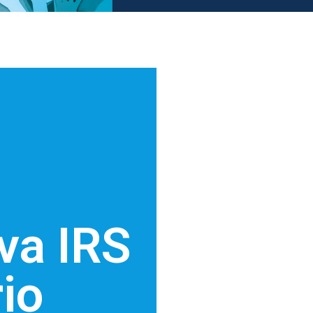
iva IRS
io