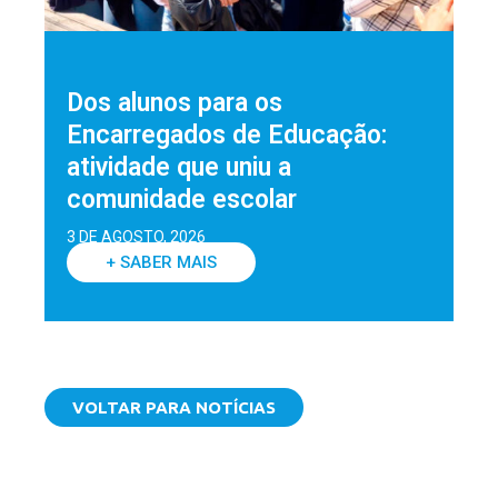
Dos alunos para os
Encarregados de Educação:
atividade que uniu a
comunidade escolar
3 DE AGOSTO, 2026
+ SABER MAIS
VOLTAR PARA NOTÍCIAS