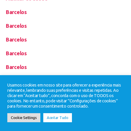
Barcelos
Barcelos
Barcelos
Barcelos
Barcelos
Barcelos
Usamos cookies em nosso site para oferecer a experiência mais
relevante, lembrando suas preferências e visitas repetidas. Ao
Barcelos
clicar em “Aceitar tudo”, concorda com o uso de TODOS os
cookies. No entanto, pode visitar "Configurações de cookies"
para fornecer um consentimento controlado.
Braga
Cookie Settings
Aceitar Tudo
Braga