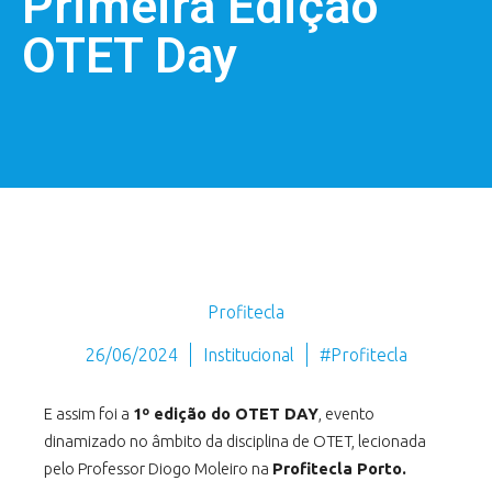
Primeira Edição
OTET Day
Profitecla
26/06/2024
Institucional
#Profitecla
E assim foi a
1º edição do OTET DAY
, evento
dinamizado no âmbito da disciplina de OTET, lecionada
pelo Professor Diogo Moleiro na
Profitecla
Porto.