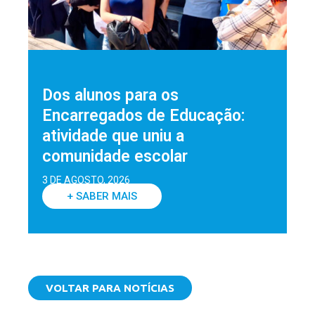
Dos alunos para os
Encarregados de Educação:
atividade que uniu a
comunidade escolar
3 DE AGOSTO, 2026
+ SABER MAIS
VOLTAR PARA NOTÍCIAS