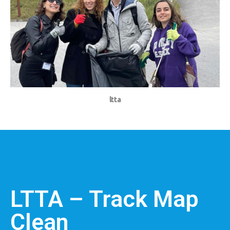
ltta
LTTA – Track Map
Clean