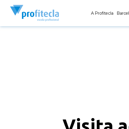
A Profitecla
Barce
Visita 