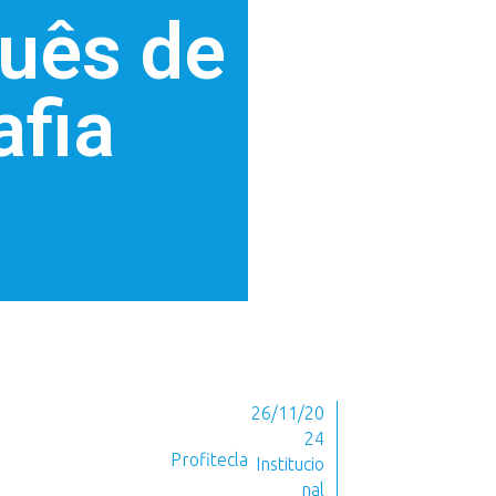
uês de
afia
26/11/20
24
Profitecla
Institucio
nal