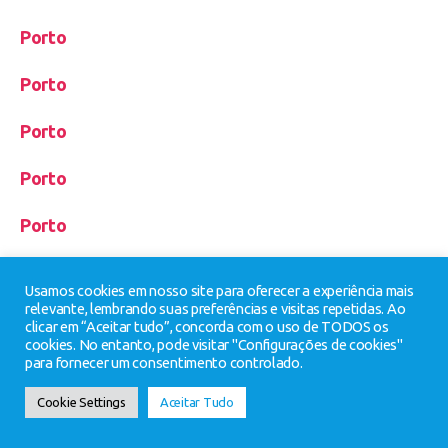
Porto
Porto
Porto
Porto
Porto
Porto
Usamos cookies em nosso site para oferecer a experiência mais
relevante, lembrando suas preferências e visitas repetidas. Ao
Porto
clicar em “Aceitar tudo”, concorda com o uso de TODOS os
cookies. No entanto, pode visitar "Configurações de cookies"
para fornecer um consentimento controlado.
Porto
Cookie Settings
Aceitar Tudo
Porto