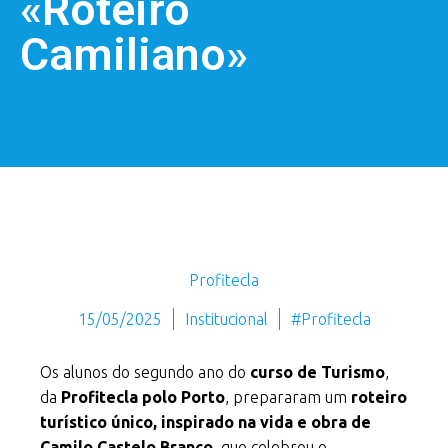
«Roteiro
Camiliano»
Profitecla
15/05/2025
Institucional
#Profitecla
Os alunos do segundo ano do
curso de Turismo
,
da
Profitecla polo Porto
, prepararam um
roteiro
turístico único, inspirado na vida e obra de
Camilo Castelo Branco
, que celebrou o