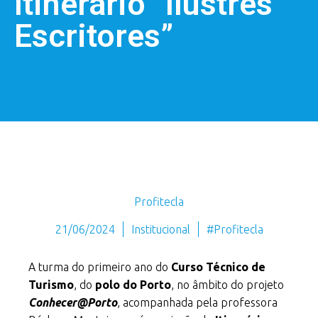
Itinerário “Ilustres
Escritores”
Profitecla
21/06/2024
Institucional
#Profitecla
A turma do primeiro ano do
Curso Técnico de
Turismo
, do
polo do Porto
, no âmbito do projeto
Conhecer@Porto
, acompanhada pela professora