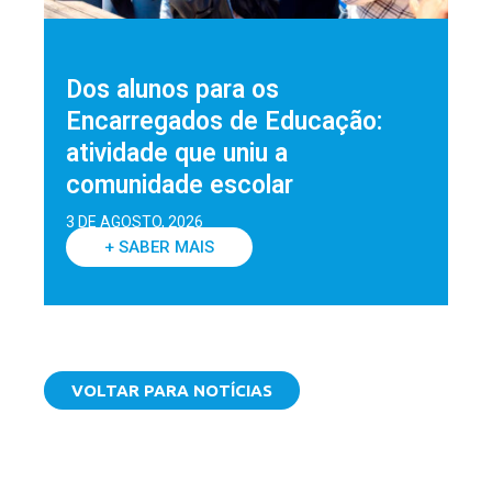
Dos alunos para os
Encarregados de Educação:
atividade que uniu a
comunidade escolar
3 DE AGOSTO, 2026
+ SABER MAIS
VOLTAR PARA NOTÍCIAS