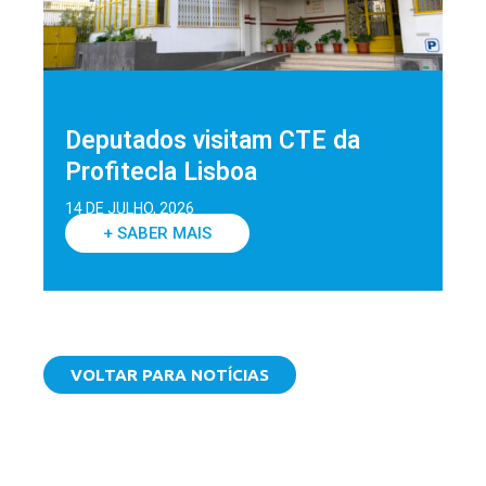
Deputados visitam CTE da
Profitecla Lisboa
14 DE JULHO, 2026
+ SABER MAIS
VOLTAR PARA NOTÍCIAS