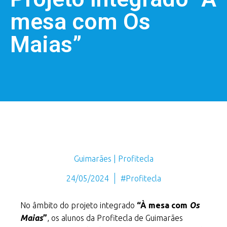
mesa com Os
Maias”
Guimarães | Profitecla
24/05/2024
#Profitecla
No âmbito do projeto integrado
“À mesa com
Os
Maias
”
, os alunos da Profitecla de Guimarães