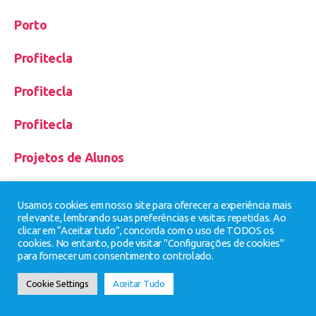
Porto
Profitecla
Profitecla
Profitecla
Projetos de Alunos
Projetos Gerais
Usamos cookies em nosso site para oferecer a experiência mais
relevante, lembrando suas preferências e visitas repetidas. Ao
Receção Hoteleira
clicar em “Aceitar tudo”, concorda com o uso de TODOS os
cookies. No entanto, pode visitar "Configurações de cookies"
Receção Hoteleira
para fornecer um consentimento controlado.
Cookie Settings
Aceitar Tudo
Restaurante/Bar