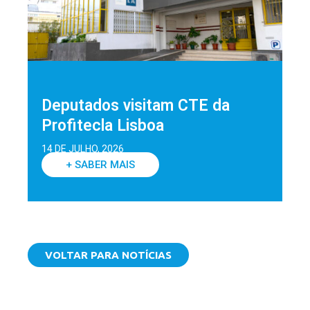
Deputados visitam CTE da
Profitecla Lisboa
14 DE JULHO, 2026
+ SABER MAIS
VOLTAR PARA NOTÍCIAS